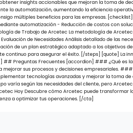
a obtener insights accionables que mejoran la toma de d
te la automatización, aumentando la eficiencia operativ
nsigo múltiples beneficios para las empresas. [checklist
mediante automatización - Reducción de costos con soluc
ología de Trabajo de Arcetec La metodología de Arcetec
: Evaluación de Necesidades Análisis detallado de las nec
eación de un plan estratégico adaptado a los objetivos d
 continuo para asegurar el éxito. [/steps] [quote] La inno
e] ## Preguntas Frecuentes [accordion] ### ¿Qué es la c
ara mejorar sus procesos y decisiones empresariales. #
implementar tecnologías avanzadas y mejorar la toma d
po varía según las necesidades del cliente, pero Arcetec
rcetec Hoy Descubre cómo Arcetec puede transformar la
nza a optimizar tus operaciones. [/cta]